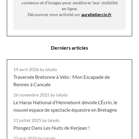
contenus et d’images pour améliorer leur visibilité
en ligne.
Découvrez mon activité sur
aurelietiercin.fr
Derniers articles
19 avril 2026
by lalydo
Traversée Bretonne à Vélo : Mon Escapade de
Rennes à Cancale
26 novembre 2025
by lalydo
Le Haras National d’Hennebont dévoile L’Écrin, le
nouvel espace de spectacle équestre en Bretagne
11 juillet 2025
by lalydo
Plongez Dans Les Nuits de Kerjean !
22 mai 2025
by lalydo