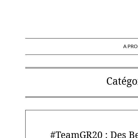
Skip
to
content
A PR
Catégo
#TeamGR20 : Des Be