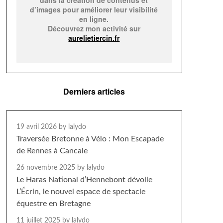
dans la création de contenus et
d’images pour améliorer leur visibilité
en ligne.
Découvrez mon activité sur
aurelietiercin.fr
Derniers articles
19 avril 2026
by lalydo
Traversée Bretonne à Vélo : Mon Escapade
de Rennes à Cancale
26 novembre 2025
by lalydo
Le Haras National d’Hennebont dévoile
L’Écrin, le nouvel espace de spectacle
équestre en Bretagne
11 juillet 2025
by lalydo