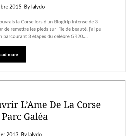
obre 2015
By lalydo
couvrais la Corse lors d’un BlogTrip intense de 3
 de remettre les pieds sur l’île de beauté, j’ai pu
 en parcourant 3 étapes du célèbre GR20….
ead more
uvrir L’Ame De La Corse
 Parc Galéa
rier 2013
By lalydo