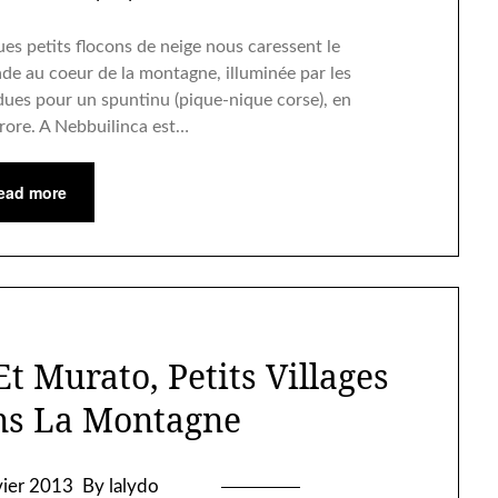
ques petits flocons de neige nous caressent le
lade au coeur de la montagne, illuminée par les
ues pour un spuntinu (pique-nique corse), en
rore. A Nebbuilinca est…
ead more
Et Murato, Petits Villages
ns La Montagne
vier 2013
By lalydo