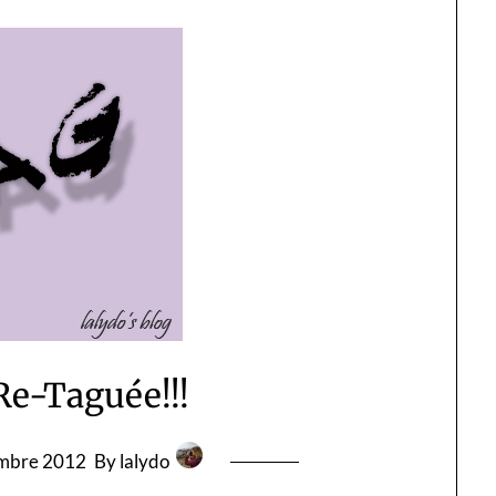
Re-Taguée!!!
mbre 2012
By lalydo