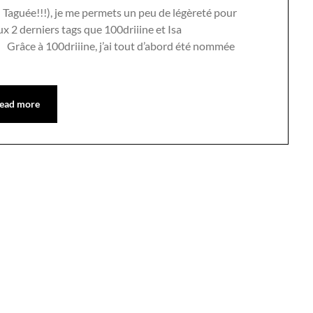
! Taguée!!!), je me permets un peu de légèreté pour
ux 2 derniers tags que 100driiine et Isa
! Grâce à 100driiine, j’ai tout d’abord été nommée
ead more