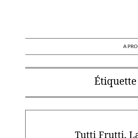
Skip
to
content
A PR
Étiquette
Tutti Frutti, 