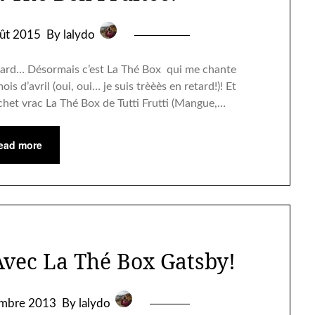
ût 2015
By lalydo
ichard… Désormais c’est La Thé Box qui me chante
is d’avril (oui, oui… je suis trèèès en retard!)! Et
achet vrac La Thé Box de Tutti Frutti (Mangue,…
ead more
Avec La Thé Box Gatsby!
mbre 2013
By lalydo