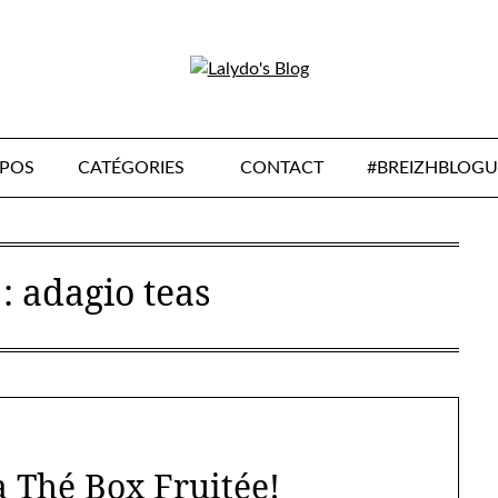
OPOS
CATÉGORIES
CONTACT
#BREIZHBLOGU
 :
adagio teas
La Thé Box Fruitée!