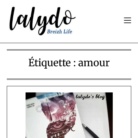
Skip
to
content
Étiquette :
amour