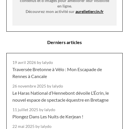
contenus et d’images pour améliorer leur visibilité
en ligne.
Découvrez mon activité sur
aurelietiercin.fr
Derniers articles
19 avril 2026
by lalydo
Traversée Bretonne à Vélo : Mon Escapade de
Rennes à Cancale
26 novembre 2025
by lalydo
Le Haras National d’Hennebont dévoile L’Écrin, le
nouvel espace de spectacle équestre en Bretagne
11 juillet 2025
by lalydo
Plongez Dans Les Nuits de Kerjean !
22 mai 2025
by lalydo