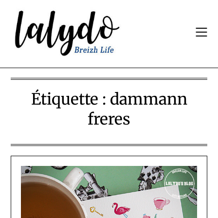
Skip
to
content
Étiquette :
dammann
freres