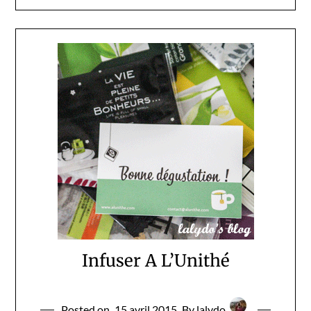
Infuser A L’Unithé
Posted on
15 avril 2015
By lalydo