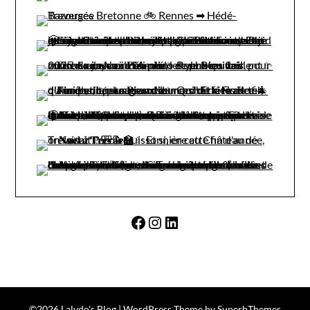
Facebook
Instagram
LinkedIn
©2026 Lalydo's Blog
| WordPress Theme by
SuperbThemes