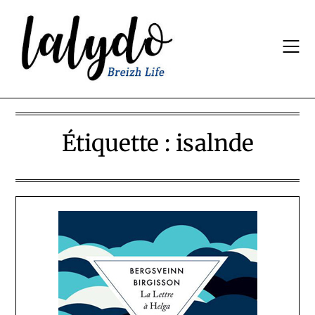
Skip
to
content
Étiquette :
isalnde