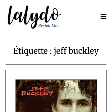
Skip
to
content
Étiquette :
jeff buckley