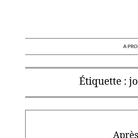
Skip
to
content
A PR
Étiquette :
j
Après