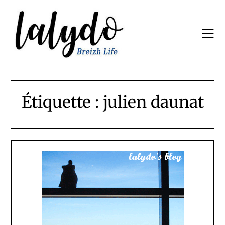
Skip
to
content
Étiquette :
julien daunat