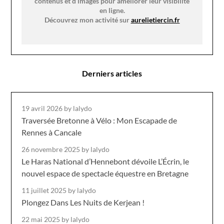
contenus et d’images pour améliorer leur visibilité
en ligne.
Découvrez mon activité sur
aurelietiercin.fr
Derniers articles
19 avril 2026
by lalydo
Traversée Bretonne à Vélo : Mon Escapade de
Rennes à Cancale
26 novembre 2025
by lalydo
Le Haras National d’Hennebont dévoile L’Écrin, le
nouvel espace de spectacle équestre en Bretagne
11 juillet 2025
by lalydo
Plongez Dans Les Nuits de Kerjean !
22 mai 2025
by lalydo