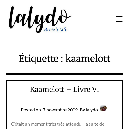
Skip
to
content
Étiquette :
kaamelott
Kaamelott – Livre VI
Posted on
7 novembre 2009
By lalydo
C’était un moment très très attendu : la suite de