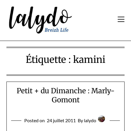
Skip
to
content
Étiquette :
kamini
Petit + du Dimanche : Marly-
Gomont
Posted on
24 juillet 2011
By lalydo