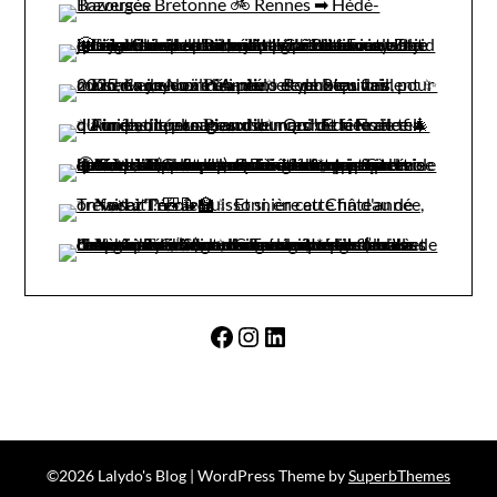
Facebook
Instagram
LinkedIn
©2026 Lalydo's Blog
| WordPress Theme by
SuperbThemes