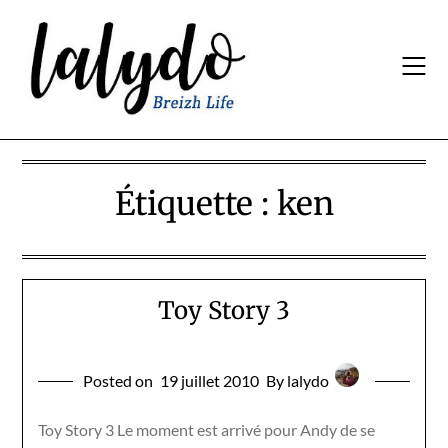
Skip
to
content
Étiquette :
ken
Toy Story 3
Posted on
19 juillet 2010
By lalydo
Toy Story 3 Le moment est arrivé pour Andy de se