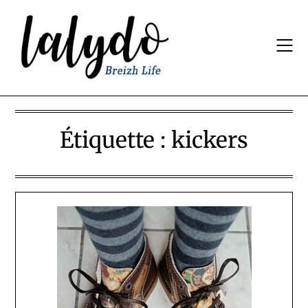
Skip
to
content
Étiquette :
kickers