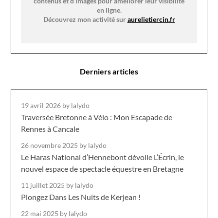
contenus et d’images pour améliorer leur visibilité
en ligne.
Découvrez mon activité sur
aurelietiercin.fr
Derniers articles
19 avril 2026
by lalydo
Traversée Bretonne à Vélo : Mon Escapade de
Rennes à Cancale
26 novembre 2025
by lalydo
Le Haras National d’Hennebont dévoile L’Écrin, le
nouvel espace de spectacle équestre en Bretagne
11 juillet 2025
by lalydo
Plongez Dans Les Nuits de Kerjean !
22 mai 2025
by lalydo