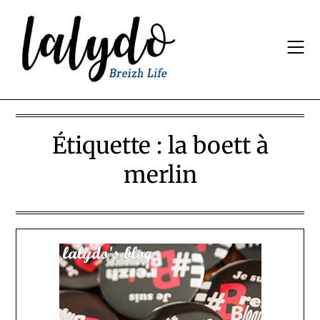
Skip
to
content
Étiquette :
la boett à
merlin