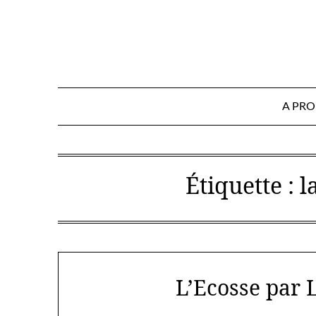
Skip
to
content
A PR
Étiquette :
l
L’Ecosse par L