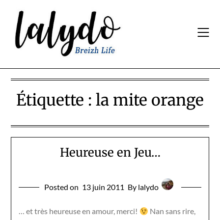
Skip
to
content
Étiquette :
la mite orange
Heureuse en Jeu…
Posted on
13 juin 2011
By lalydo
… et très heureuse en amour, merci!
Nan sans rire,