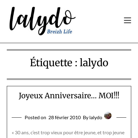
Skip
to
content
Étiquette :
lalydo
Joyeux Anniversaire… MOI!!!
Posted on
28 février 2010
By lalydo
« 30 ans, c’est trop vieux pour être jeune, et trop jeune