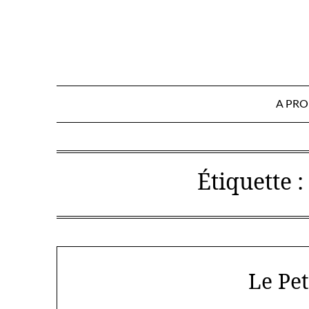
Skip
to
content
A PR
Étiquette 
Le Pet