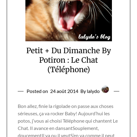
Petit + Du Dimanche By
Potiron : Le Chat
(Téléphone)
Posted on
24 août 2014
By lalydo
Bon allez, finie la rigolade on passe aux choses
sérieuses, ça va rocker Baby! Aujourd’hui les
potos, j’vous ai choisi Téléphone qui chantent Le
Chat. Il avance en dansantSouplement,
doucementIl va ou il veutS’en va comme il peut