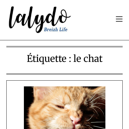
Skip
to
content
Étiquette :
le chat