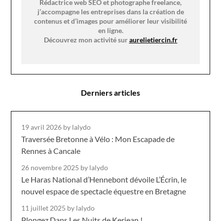
Rédactrice web SEO et photographe freelance,
j’accompagne les entreprises dans la création de
contenus et d’images pour améliorer leur visibilité
en ligne.
Découvrez mon activité sur
aurelietiercin.fr
Derniers articles
19 avril 2026
by lalydo
Traversée Bretonne à Vélo : Mon Escapade de
Rennes à Cancale
26 novembre 2025
by lalydo
Le Haras National d’Hennebont dévoile L’Écrin, le
nouvel espace de spectacle équestre en Bretagne
11 juillet 2025
by lalydo
Plongez Dans Les Nuits de Kerjean !