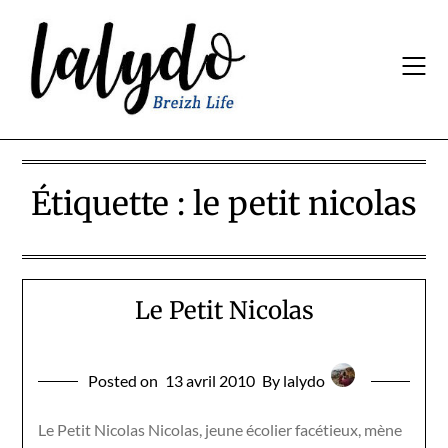
Skip
to
content
Étiquette :
le petit nicolas
Le Petit Nicolas
Posted on
13 avril 2010
By lalydo
Le Petit Nicolas Nicolas, jeune écolier facétieux, mène