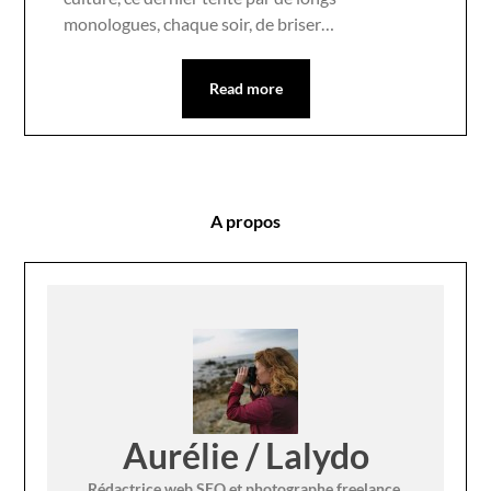
monologues, chaque soir, de briser…
Read more
A propos
Aurélie / Lalydo
Rédactrice web SEO et photographe freelance,