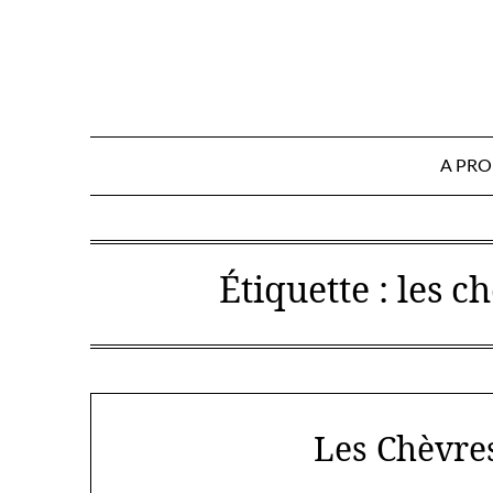
Skip
to
content
A PR
Étiquette :
les c
Les Chèvre