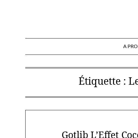
Skip
to
content
A PR
Étiquette :
L
Gotlib L’Effet Co