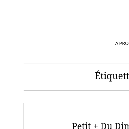
Skip
to
content
A PR
Étiquett
Petit + Du Di