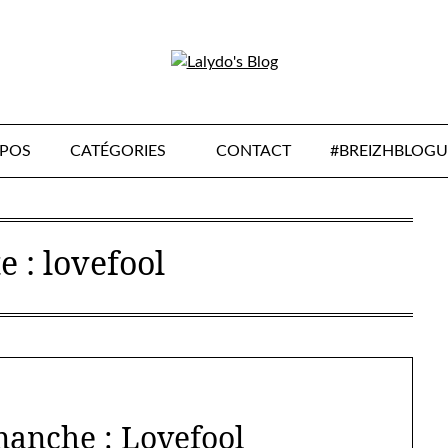
OPOS
CATÉGORIES
CONTACT
#BREIZHBLOGU
e :
lovefool
manche : Lovefool