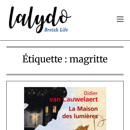
Skip
to
content
Étiquette :
magritte