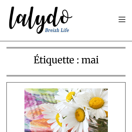
Skip
to
content
Étiquette :
mai