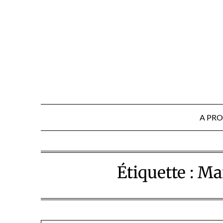
Skip
to
content
A PR
Étiquette :
Mai