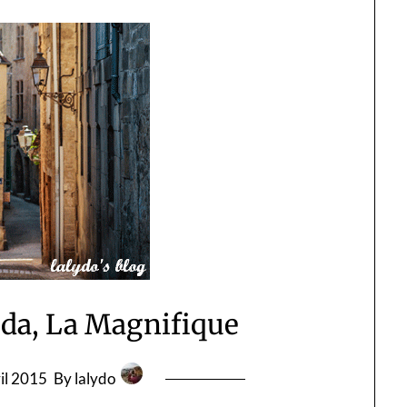
éda, La Magnifique
il 2015
By lalydo