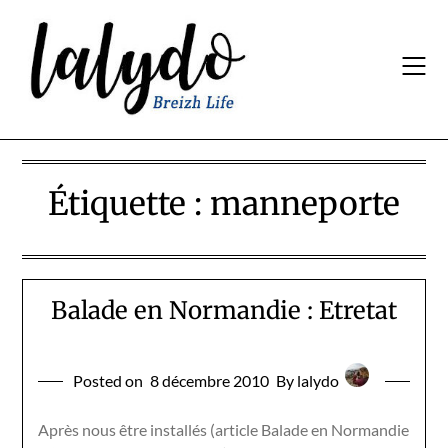
Skip
to
content
Étiquette :
manneporte
Balade en Normandie : Etretat
Posted on
8 décembre 2010
By lalydo
Après nous être installés (article Balade en Normandie