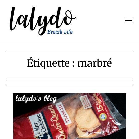
Skip
to
content
Étiquette :
marbré