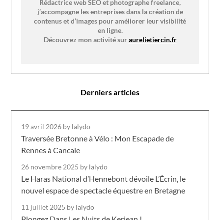
Rédactrice web SEO et photographe freelance,
j’accompagne les entreprises dans la création de
contenus et d’images pour améliorer leur visibilité
en ligne.
Découvrez mon activité sur
aurelietiercin.fr
Derniers articles
19 avril 2026
by lalydo
Traversée Bretonne à Vélo : Mon Escapade de
Rennes à Cancale
26 novembre 2025
by lalydo
Le Haras National d’Hennebont dévoile L’Écrin, le
nouvel espace de spectacle équestre en Bretagne
11 juillet 2025
by lalydo
Plongez Dans Les Nuits de Kerjean !