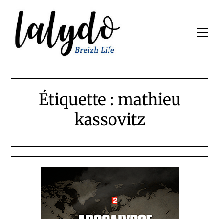
Skip
to
content
Étiquette :
mathieu
kassovitz