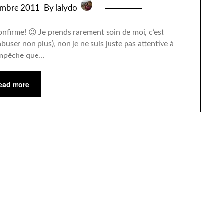
embre 2011
By lalydo
onfirme! 😉 Je prends rarement soin de moi, c’est
user non plus), non je ne suis juste pas attentive à
empêche que…
ead more