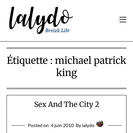
Skip
to
content
Étiquette :
michael patrick
king
Sex And The City 2
Posted on
4 juin 2010
By lalydo