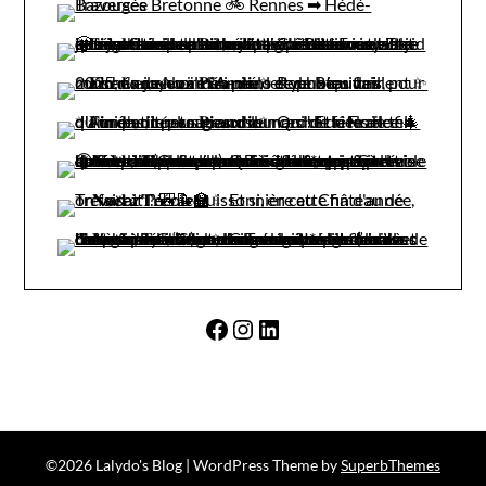
Facebook
Instagram
LinkedIn
©2026 Lalydo's Blog
| WordPress Theme by
SuperbThemes