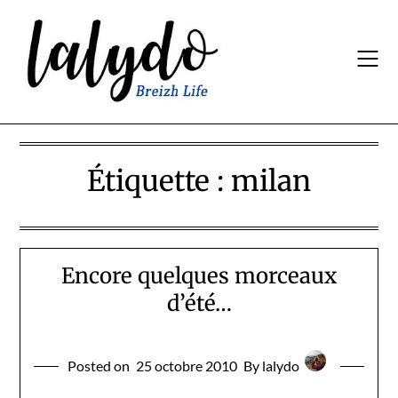
Skip
to
content
Étiquette :
milan
Encore quelques morceaux
d’été…
Posted on
25 octobre 2010
By lalydo