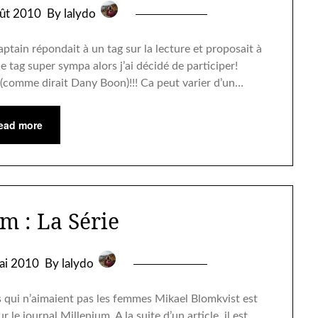
ût 2010
By lalydo
aptain répondait à un tag sur la lecture et proposait à
ce tag super sympa alors j’ai décidé de participer!
comme dirait Dany Boon)!!! Ca peut varier d’un…
ead more
m : La Série
ai 2010
By lalydo
 qui n’aimaient pas les femmes Mikael Blomkvist est
le journal Millenium. A la suite d’un article, il est