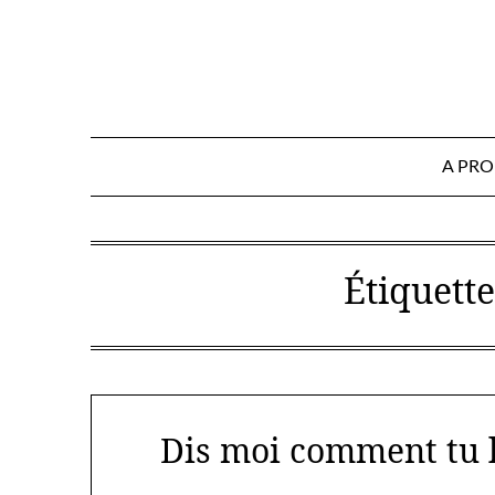
Skip
to
content
A PR
Étiquette
Dis moi comment tu li