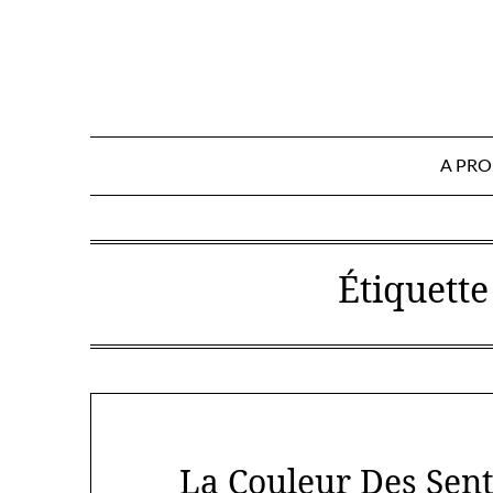
Skip
to
content
A PR
Étiquette
La Couleur Des Sent