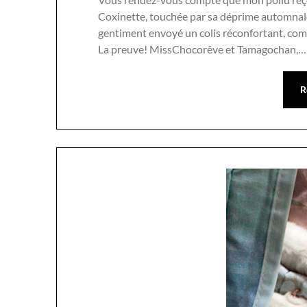
Coxinette, touchée par sa déprime automnale 
gentiment envoyé un colis réconfortant, comp
La preuve! MissChocorêve et Tamagochan,…
R