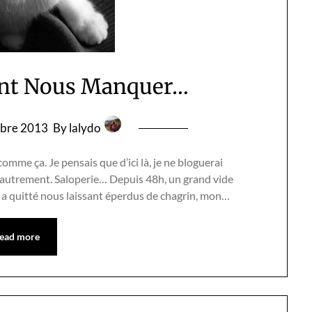
ent Nous Manquer…
obre 2013
By lalydo
 comme ça. Je pensais que d’ici là, je ne bloguerai
s autrement. Saloperie… Depuis 48h, un grand vide
s a quitté nous laissant éperdus de chagrin, mon…
ead more