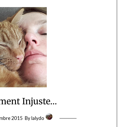
ement Injuste…
embre 2015
By lalydo