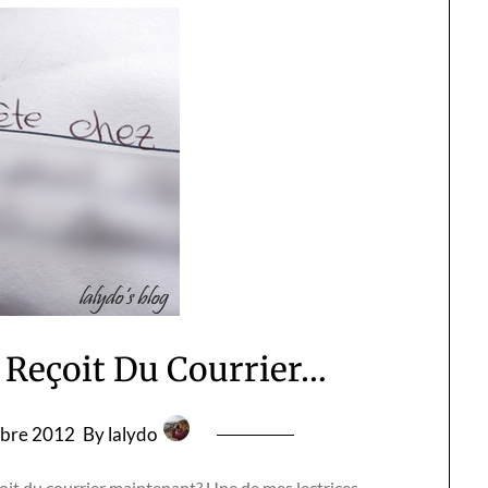
Reçoit Du Courrier…
obre 2012
By lalydo
t du courrier maintenant? Une de mes lectrices,