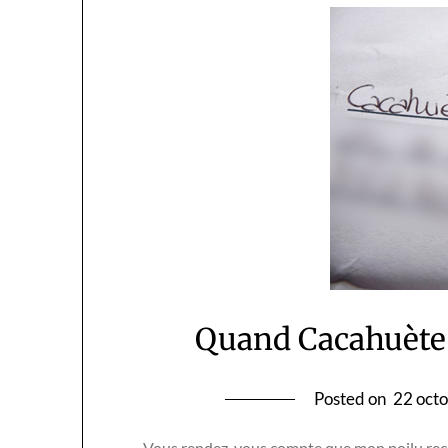
Quand Cacahuète 
Posted on
22 oct
Vous rendez-vous compte que mon poilu reçoi