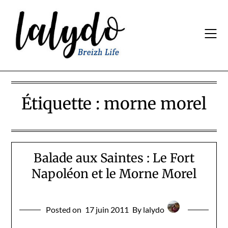
Skip
to
content
Étiquette :
morne morel
Balade aux Saintes : Le Fort
Napoléon et le Morne Morel
Posted on
17 juin 2011
By lalydo