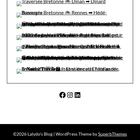
Facebook
Instagram
LinkedIn
©2026 Lalydo's Blog
| WordPress Theme by
SuperbThemes