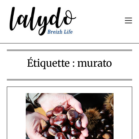
Skip
to
content
Étiquette :
murato