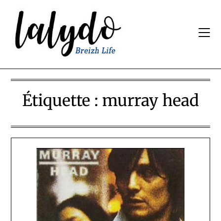
Skip
to
content
Étiquette :
murray head