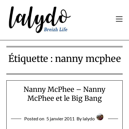
Skip
to
content
Étiquette :
nanny mcphee
Nanny McPhee – Nanny
McPhee et le Big Bang
Posted on
5 janvier 2011
By lalydo