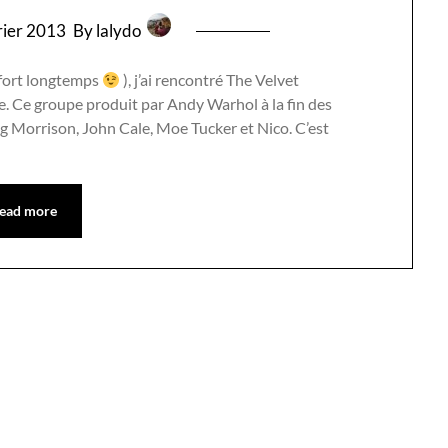
rier 2013
By lalydo
 fort longtemps
), j’ai rencontré The Velvet
e. Ce groupe produit par Andy Warhol à la fin des
g Morrison, John Cale, Moe Tucker et Nico. C’est
ead more