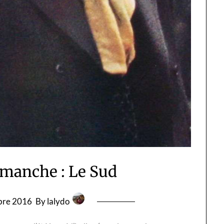
imanche : Le Sud
bre 2016
By lalydo