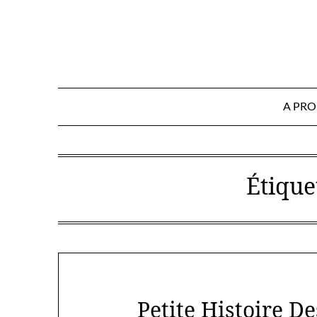
Skip
to
content
A PR
Étique
Petite Histoire D