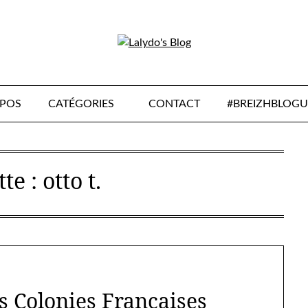
OPOS
CATÉGORIES
CONTACT
#BREIZHBLOGU
tte :
otto t.
es Colonies Françaises