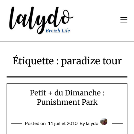
Skip
to
content
Étiquette :
paradize tour
Petit + du Dimanche :
Punishment Park
Posted on
11 juillet 2010
By lalydo